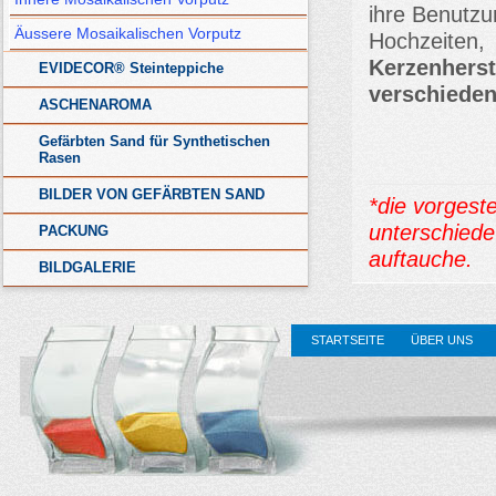
ihre Benutzu
Äussere Mosaikalischen Vorputz
Hochzeiten
Kerzenhers
EVIDECOR® Steinteppiche
verschieden
ASCHENAROMA
Gefärbten Sand für Synthetischen
Rasen
BILDER VON GEFÄRBTEN SAND
*die vorgest
unterschied
PACKUNG
auftauche.
BILDGALERIE
STARTSEITE
ÜBER UNS