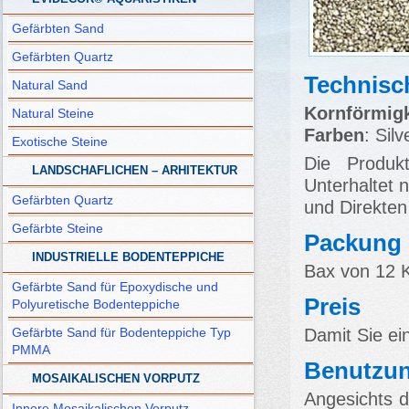
Gefärbten Sand
Gefärbten Quartz
Technisc
Natural Sand
Kornförmigk
Natural Steine
Farben
: Sil
Exotische Steine
Die Produ
LANDSCHAFLICHEN – ARHITEKTUR
Unterhaltet n
Gefärbten Quartz
und Direkten
Gefärbte Steine
Packung
INDUSTRIELLE BODENTEPPICHE
Bax von 12 K
Gefärbte Sand für Epoxydische und
Preis
Polyuretische Bodenteppiche
Damit Sie ei
Gefärbte Sand für Bodenteppiche Typ
PMMA
Benutzu
MOSAIKALISCHEN VORPUTZ
Angesichts d
Innere Mosaikalischen Vorputz